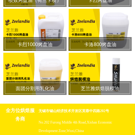
卡烈1000烤盘油
卡洛800烤盘油
面团分割用乳化油
芝兰雅烘焙脱模油
全方位烘焙服
无锡市锡山经济技术开发区芙蓉中四路202号
务商
No.202 Furong Middle 4th Road,Xishan Economic
Development Zone,Wuxi,China