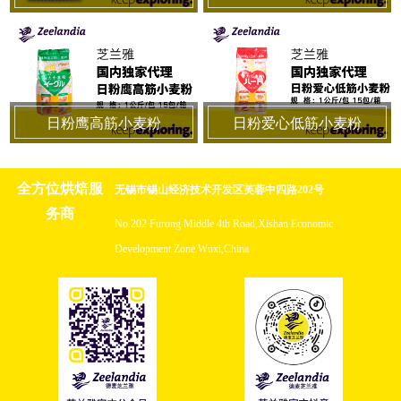
日粉鹰高筋小麦粉
日粉爱心低筋小麦粉
全方位烘焙服
无锡市锡山经济技术开发区芙蓉中四路202号
务商
No.202 Furong Middle 4th Road,Xishan Economic
Development Zone,Wuxi,China