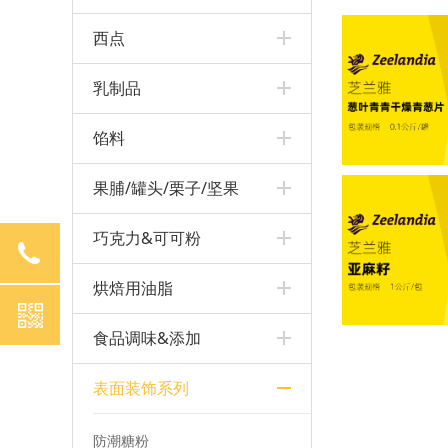
西点
乳制品
馅料
果脯/罐头/栗子/坚果
巧克力&可可粉
4008529058
烘焙用油脂
食品调味&添加
表面装饰系列
防潮糖粉