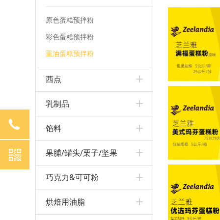
原色蛋糕预拌粉
彩色蛋糕预拌粉
重油蛋糕预拌粉
西点
乳制品
4008529058
馅料
果脯/罐头/栗子/坚果
巧克力&可可粉
烘焙用油脂