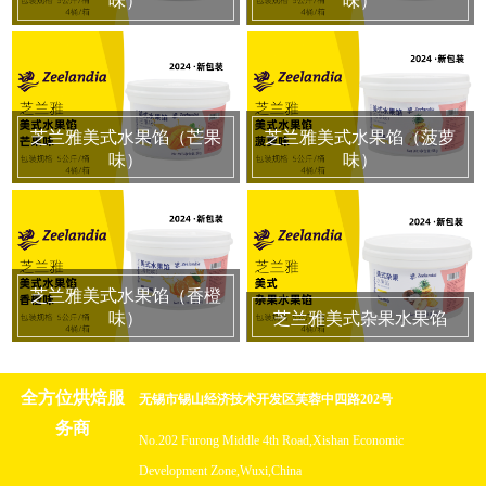
芝兰雅美式水果馅（芒果
芝兰雅美式水果馅（菠萝
味）
味）
芝兰雅美式水果馅（香橙
味）
芝兰雅美式杂果水果馅
全方位烘焙服
无锡市锡山经济技术开发区芙蓉中四路202号
务商
No.202 Furong Middle 4th Road,Xishan Economic
Development Zone,Wuxi,China