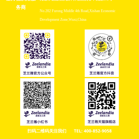
务商
No.202 Furong Middle 4th Road,Xishan Economic
Development Zone,Wuxi,China
扫码二维码关注我们 TEL: 400-852-9058