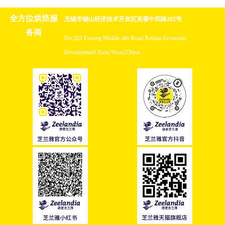
全方位烘焙服
无锡市锡山经济技术开发区芙蓉中四路202号
务商
No.202 Furong Middle 4th Road,Xishan Economic
Development Zone,Wuxi,China